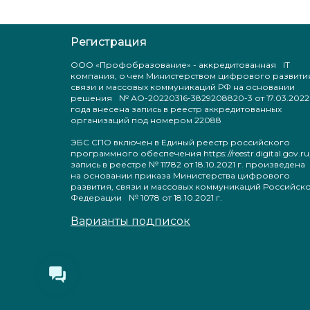
Регистрация
ООО «Профобразование» - аккредитованная IT
компания, о чем Министерством цифрового развити
связи и массовых коммуникаций РФ на основании
решения № АО-20220316-3829208820-3 от 17.03.2022
года внесена запись в реестр аккредитованных
организаций под номером 22088
ЭБС СПО включен в Единый реестр российского
программного обеспечения https://reestr.digital.gov.ru
запись в реестре № 11782 от 18.10.2021 г. произведен
на основании приказа Министерства цифрового
развития, связи и массовых коммуникаций Российск
Федерации № 1078 от 18.10.2021 г.
Варианты подписок