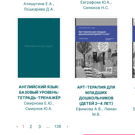
Евграфова Ю.А.,
Алешугина Е.А.,
Селюков Н.С.
Лошкарева Д.А.
АНГЛИЙСКИЙ ЯЗЫК:
АРТ-ТЕРАПИЯ ДЛЯ
БАЗОВЫЙ УРОВЕНЬ:
МЛАДШИХ
ТЕТРАДЬ-ТРЕНАЖЁР
ДОШКОЛЬНИКОВ
Смирнова Е.Ю.,
(ДЕТЕЙ 2‒4 ЛЕТ)
Смирнов Ю.А.
Ефимова А.В., Леман
М.В.
1
2
3
‹
...
138
›