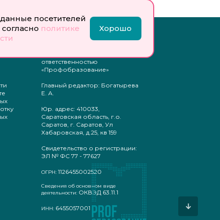
данные посетителей
 согласно
политике
Хорошо
Инфо:
сти
 обработку
Учредитель: Общество с
ых
ограниченной
ответственностью
«Профобразование»
ти
Главный редактор: Богатырева
те
Е. А.
ых
отку
Юр. адрес: 410033,
ых
Саратовская область, г.о.
Саратов, г. Саратов, Ул
Хабаровская, д.25, кв 159
Свидетельство о регистрации:
ЭЛ № ФС 77 - 77627
1126455002520
ОГРН:
Сведения об основном виде
ОКВЭД 63.11.1
деятельности:
↓
6455057001
ИНН: