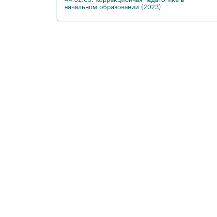
начальном образовании (2023)
44.02.06. Профессиональное обучение (по
отраслям)
44.02.06. Профессиональное обучение (по
отраслям) (2023)
44.02.07. Преподавание в основном общем
образовании (по профилям)
49.02.01. Физическая культура
49.02.01. Физическая культура (2022)
49.02.02. Адаптивная физическая культура
49.02.02. Адаптивная физическая культура
(2023)
49.02.03. Спорт
49.02.03. Спорт (2026)