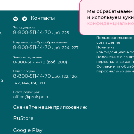
Мы обрабатываем 
и используем куки
Контакты
Документы:
конфиденциально
Техподдержка
Отзыв согласия на
8-800-511-14-70
доб. 225
я,
персональных данн
Пользовательское
соглашение
Издательство «Профобразование»
8-800-511-14-70
Политика
доб. 224, 227
конфиденциальнос
Положение о защи
Телефон редакции:
персональных данн
8-800-511-14-70
(доб. 208)
,
Согласие на обраб
а
персональных данн
Отдел продаж
8-800-511-14-70
доб. 122, 126,
ой
142, 144, 161, 168
Почта редакции:
office@profspo.ru
Скачайте наше приложение:
RuStore
Google Play