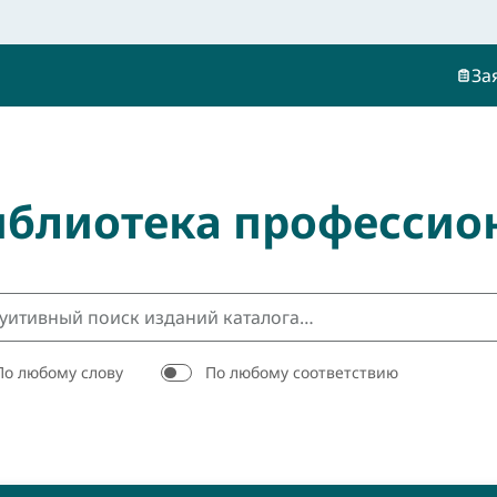
За
иблиотека профессио
По любому слову
По любому соответствию