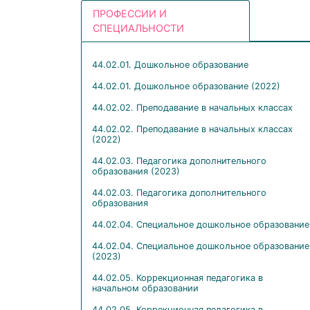
Лаборатория СПО в сфере физической культуры
ПРОФЕССИИ И
и спорта
СПЕЦИАЛЬНОСТИ
Лаборатория СПО в сфере легкой и пищевой
промышленности
44.02.01. Дошкольное образование
Лаборатория СПО в сфере сельского хозяйства 
ветеринарии
44.02.01. Дошкольное образование (2022)
44.02.02. Преподавание в начальных классах
44.02.02. Преподавание в начальных классах
(2022)
44.02.03. Педагогика дополнительного
образования (2023)
44.02.03. Педагогика дополнительного
образования
44.02.04. Специальное дошкольное образование
44.02.04. Специальное дошкольное образование
(2023)
44.02.05. Коррекционная педагогика в
начальном образовании
44.02.05. Коррекционная педагогика в