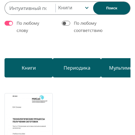
Книги
Поиск
По любому
По любому
слову
соответствию
Книги
Периодика
Мультиме