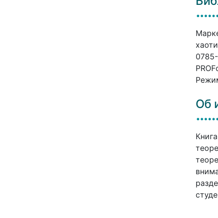
Биб
Марке
хаоти
0785-
PROFо
Режим
Об 
Книга
теоре
теоре
внима
разде
студе