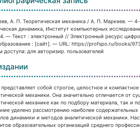
лиографическая запись
ев, А. П. Теоретическая механика / А. П. Маркеев. — 4
ческая динамика, Институт компьютерных исследований
4. — Текст : электронный // Электронный ресурс циф
бразование : [сайт]. — URL: https://profspo.ru/books/97
 доступа: для авторизир. пользователей
издании
 представляет собой строгое, целостное и компактно
тической механики. Она значительно отличается от с
тической механике как по подбору материала, так и п
ние уделено рассмотрению наиболее содержательных 
лов динамики и методов аналитической механики. Нас
нтов образовательных организаций среднего професси