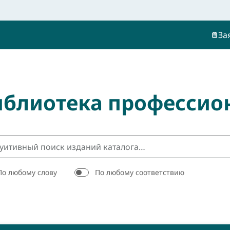
За
иблиотека профессио
По любому слову
По любому соответствию