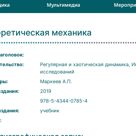
дика
Мультимедиа
Меропри
оретическая механика
аголовок:
тельство:
Регулярная и хаотическая динамика, 
исследований
ры:
Маркеев А.П.
издания:
2019
:
978-5-4344-0785-4
издания:
учебник
: