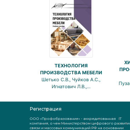
Х
ТЕХНОЛОГИЯ
ПРО
ПРОИЗВОДСТВА МЕБЕЛИ
Шетько С.В., Чуйков А.С.,
Пуза
Игнатович Л.В.,…
Регистрация
ООО «Профобразование» - аккредитованная IT
компания, о чем Министерством цифрового развити
связи и массовых коммуникаций РФ на основании