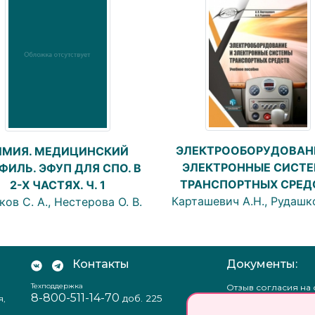
ЭЛЕКТРООБОРУДОВАН
ИМИЯ. МЕДИЦИНСКИЙ
ЭЛЕКТРОННЫЕ СИСТ
ФИЛЬ. ЭФУП ДЛЯ СПО. В
ТРАНСПОРТНЫХ СРЕД
2-Х ЧАСТЯХ. Ч. 1
Карташевич А.Н., Рудашко
ков С. А., Нестерова О. В.
Контакты
Документы:
Техподдержка
Отзыв согласия на
8-800-511-14-70
доб. 225
я,
персональных данн
Пользовательское