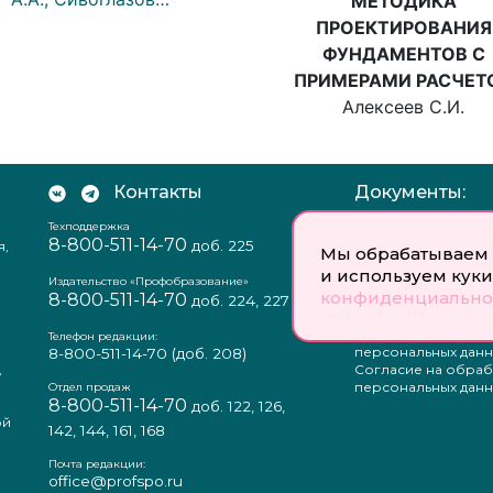
МЕТОДИКА
ПРОЕКТИРОВАНИЯ
ФУНДАМЕНТОВ С
ПРИМЕРАМИ РАСЧЕТ
Алексеев С.И.
Контакты
Документы:
Техподдержка
Отзыв согласия на
8-800-511-14-70
доб. 225
я,
персональных данн
Мы обрабатываем 
Пользовательское
и используем куки
соглашение
Издательство «Профобразование»
конфиденциально
8-800-511-14-70
Политика
доб. 224, 227
конфиденциальнос
Положение о защи
Телефон редакции:
персональных данн
8-800-511-14-70
(доб. 208)
,
Согласие на обраб
а
персональных данн
Отдел продаж
8-800-511-14-70
доб. 122, 126,
ой
142, 144, 161, 168
Почта редакции:
office@profspo.ru