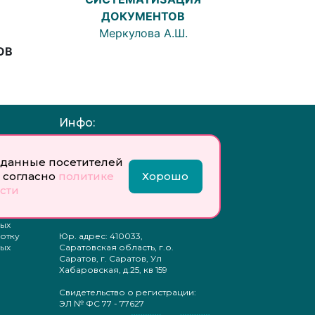
ДОКУМЕНТОВ
Меркулова А.Ш.
ОВ
Инфо:
 обработку
Учредитель: Общество с
ых
ограниченной
данные посетителей
ответственностью
 согласно
политике
Хорошо
«Профобразование»
сти
ти
Главный редактор: Богатырева
те
Е. А.
ых
отку
Юр. адрес: 410033,
ых
Саратовская область, г.о.
Саратов, г. Саратов, Ул
Хабаровская, д.25, кв 159
Свидетельство о регистрации:
ЭЛ № ФС 77 - 77627