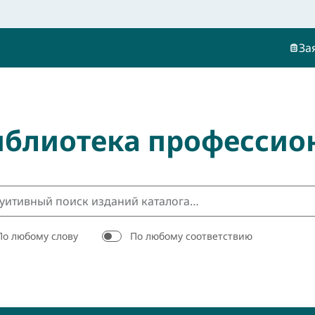
За
иблиотека профессио
По любому слову
По любому соответствию