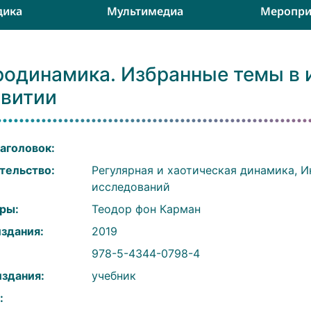
дика
Мультимедиа
Меропри
родинамика. Избранные темы в 
звитии
аголовок:
тельство:
Регулярная и хаотическая динамика, 
исследований
ры:
Теодор фон Карман
издания:
2019
:
978-5-4344-0798-4
издания:
учебник
: