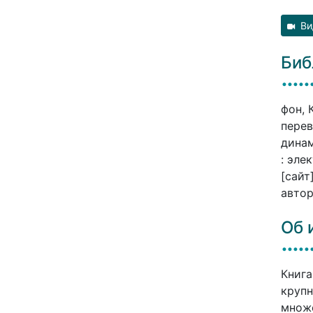
Ви
Биб
фон, 
перев
динам
: эле
[сайт
автор
Об 
Книга
крупн
множе