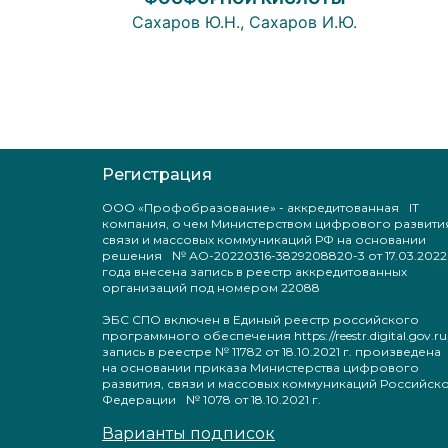
Сахаров Ю.Н., Сахаров И.Ю.
Регистрация
ООО «Профобразование» - аккредитованная IT
компания, о чем Министерством цифрового развити
связи и массовых коммуникаций РФ на основании
решения № АО-20220316-3829208820-3 от 17.03.2022
года внесена запись в реестр аккредитованных
организаций под номером 22088
ЭБС СПО включен в Единый реестр российского
программного обеспечения https://reestr.digital.gov.ru
запись в реестре № 11782 от 18.10.2021 г. произведен
на основании приказа Министерства цифрового
развития, связи и массовых коммуникаций Российск
Федерации № 1078 от 18.10.2021 г.
Варианты подписок