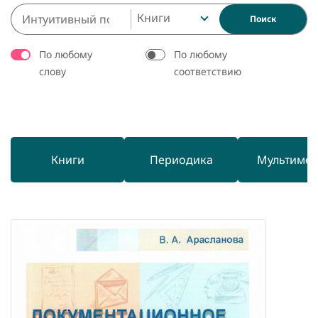
Книги
Поиск
По любому
По любому
слову
соответствию
Книги
Периодика
Мультиме