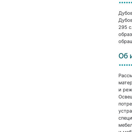
Дубов
Дубов
295 c
образ
обращ
Об 
Рассм
матер
и реж
Осве
потре
устра
специ
мебел