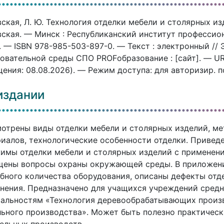
ская, Л. Ю. Технология отделки мебели и столярных изд
ская. — Минск : Республиканский институт профессион
. — ISBN 978-985-503-897-0. — Текст : электронный /
овательной среды СПО PROFобразование : [сайт]. — URL:
ения: 08.08.2026). — Режим доступа: для авторизир. 
издании
отрены виды отделки мебели и столярных изделий, м
иалов, технологические особенности отделки. Привед
имы отделки мебели и столярных изделий с применен
щены вопросы охраны окружающей среды. В приложени
бного количества оборудования, описаны дефекты отд
нения. Предназначено для учащихся учреждений средн
альностям «Технология деревообрабатывающих произв
ьного производства». Может быть полезно практиче