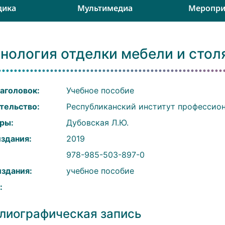
дика
Мультимедиа
Меропри
хнология отделки мебели и сто
аголовок:
Учебное пособие
тельство:
Республиканский институт профессион
ры:
Дубовская Л.Ю.
издания:
2019
:
978-985-503-897-0
издания:
учебное пособие
:
лиографическая запись