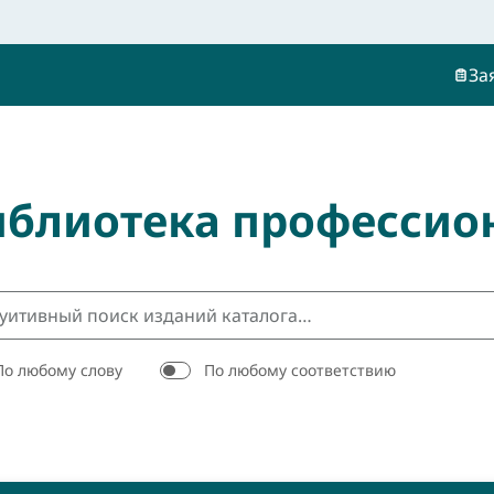
За
иблиотека профессио
По любому слову
По любому соответствию