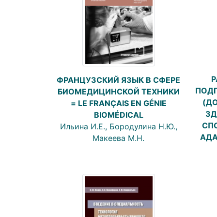
Р
ФРАНЦУЗСКИЙ ЯЗЫК В СФЕРЕ
ПОДГ
БИОМЕДИЦИНСКОЙ ТЕХНИКИ
(Д
= LE FRANÇAIS EN GÉNIE
ЗД
BIOMÉDICAL
СПО
Ильина И.Е., Бородулина Н.Ю.,
АДА
Макеева М.Н.