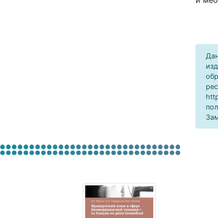
и меб
Дан
изд
обр
рес
htt
пол
Зам