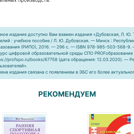
ельных производств.
ное издание доступно Вам взамен издания «Дубовская, Л. Ю.
елий : учебное пособие / Л. Ю. Дубовская. — Минск : Респуб
азования (РИПО), 2016. — 296 c. — ISBN 978-985-503-568-9. 
урс цифровой образовательной среды СПО PROFобразование : 
ps://profspo.ru/books/67758 (дата обращения: 12.03.2020). — 
ьзователей».
ена издания связана с появлением в ЭБС его более актуально
РЕКОМЕНДУЕМ