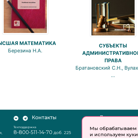
ЫСШАЯ МАТЕМАТИКА
СУБЪЕКТЫ
Березина Н.А.
АДМИНИСТРАТИВНО
ПРАВА
Братановский С.Н., Вулах 
…
Контакты
Документы:
Техподдержка
Отзыв согласия на
Мы обрабатываем 
8-800-511-14-70
доб. 225
я,
персональных данн
и используем куки
Пользовательское