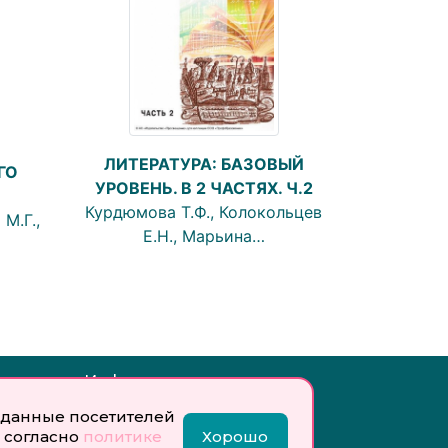
ЛИТЕРАТУРА: БАЗОВЫЙ
ГО
УРОВЕНЬ. В 2 ЧАСТЯХ. Ч.2
Курдюмова Т.Ф., Колокольцев
М.Г.,
Е.Н., Марьина…
Инфо:
 обработку
Учредитель: Общество с
данные посетителей
ых
ограниченной
 согласно
политике
Хорошо
ответственностью