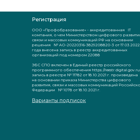
Регистрация
ООО «Профобразование» - аккредитованная IT
компания, о чем Министерством цифрового развити
связи и массовых коммуникаций РФ на основании
решения № АО-20220316-3829208820-3 от 17.03.2022
года внесена запись в реестр аккредитованных
организаций под номером 22088
ЭБС СПО включен в Единый реестр российского
программного обеспечения https://reestr.digital.gov.ru
запись в реестре № 11782 от 18.10.2021 г. произведен
на основании приказа Министерства цифрового
развития, связи и массовых коммуникаций Российск
Федерации № 1078 от 18.10.2021 г.
Варианты подписок