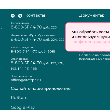
Контакты
Документы:
Техподдержка
Отзыв согласия на
8-800-511-14-70
доб. 225
я,
персональных данн
Пользовательское
Мы обрабатываем 
соглашение
Издательство «Профобразование»
и используем куки
8-800-511-14-70
Политика
доб. 224, 227
конфиденциально
конфиденциальнос
Положение о защи
Телефон редакции:
персональных данн
8-800-511-14-70
(доб. 208)
,
Согласие на обраб
а
персональных данн
Отдел продаж
8-800-511-14-70
доб. 122, 126,
ой
142, 144, 161, 168
Почта редакции:
office@profspo.ru
Скачайте наше приложение:
RuStore
Google Play