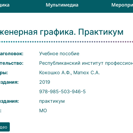
дика
Мультимедиа
Меропри
женерная графика. Практикум
аголовок:
Учебное пособие
тельство:
Республиканский институт профессион
ры:
Кокошко А.Ф., Матюх С.А.
издания:
2019
:
978-985-503-946-5
издания:
практикум
:
МО
део