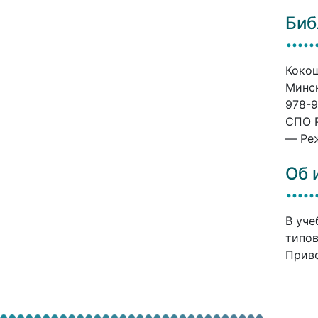
Биб
Кокош
Минск
978-9
СПО P
— Реж
Об 
В уче
типов
Приво