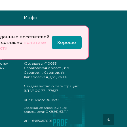
Инфо:
 обработку
Учредитель: Общество с
ых
ограниченной
ответственностью
данные посетителей
«Профобразование»
 согласно
политике
Хорошо
сти
ти
Главный редактор: Богатырева
те
Е. А.
ых
отку
Юр. адрес: 410033,
ых
Саратовская область, г.о.
Саратов, г. Саратов, Ул
Хабаровская, д.25, кв 159
Свидетельство о регистрации:
ЭЛ № ФС 77 - 77627
1126455002520
ОГРН:
Сведения об основном виде
ОКВЭД 63.11.1
деятельности:
↓
6455057001
ИНН: