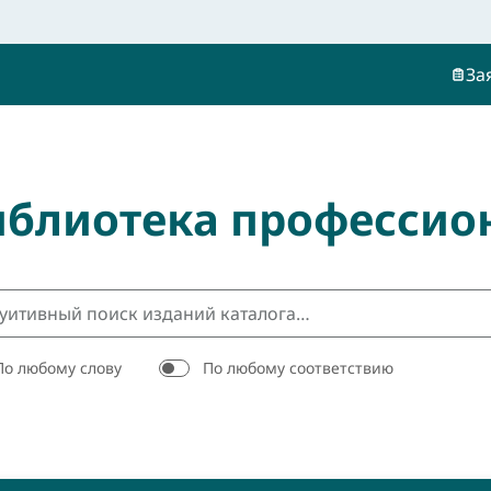
За
иблиотека профессио
По любому слову
По любому соответствию