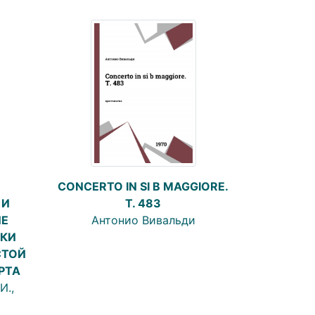
CONCERTO IN SI B MAGGIORE.
 И
T. 483
ИЕ
Антонио Вивальди
КИ
СТОЙ
РТА
И.,