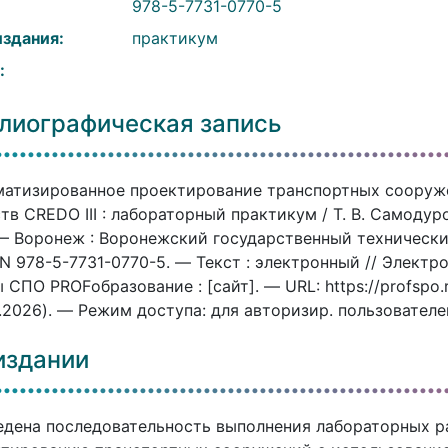
:
978-5-7731-0770-5
издания:
практикум
:
лиографическая запись
матизированное проектирование транспортных сооруж
тв CREDO III : лабораторный практикум / Т. В. Самодуро
 — Воронеж : Воронежский государственный технический
N 978-5-7731-0770-5. — Текст : электронный // Элект
 СПО PROFобразование : [сайт]. — URL: https://profspo
.2026). — Режим доступа: для авторизир. пользователе
издании
дена последовательность выполнения лабораторных р