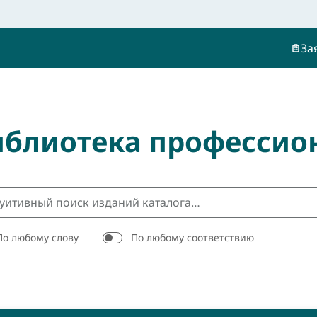
За
иблиотека профессио
По любому слову
По любому соответствию