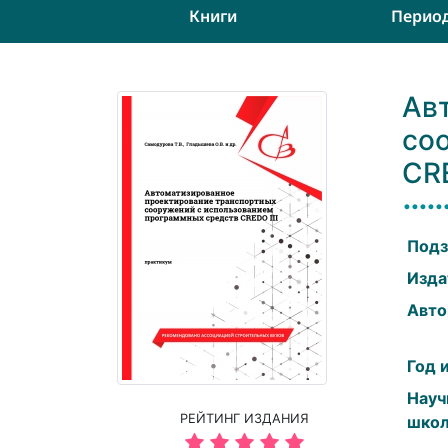
Книги
Перио
Ав
со
CRE
Подз
Изда
Авто
Год 
Науч
РЕЙТИНГ ИЗДАНИЯ
школ