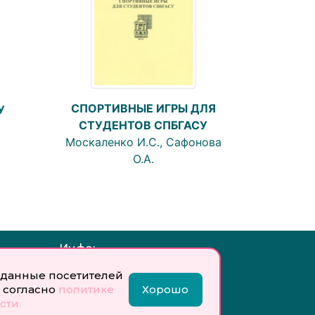
СПОРТИВНЫЕ ИГРЫ ДЛЯ
У
СТУДЕНТОВ СПБГАСУ
Москаленко И.С., Сафонова
О.А.
Инфо:
 обработку
Учредитель: Общество с
данные посетителей
ых
ограниченной
 согласно
политике
Хорошо
ответственностью
сти
«Профобразование»