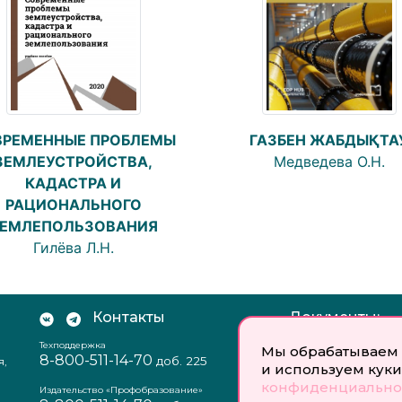
ГАЗБЕН ЖАБДЫҚТА
ВРЕМЕННЫЕ ПРОБЛЕМЫ
Медведева О.Н.
ЗЕМЛЕУСТРОЙСТВА,
КАДАСТРА И
РАЦИОНАЛЬНОГО
ЕМЛЕПОЛЬЗОВАНИЯ
Гилёва Л.Н.
Контакты
Документы:
Техподдержка
Отзыв согласия на
Мы обрабатываем 
8-800-511-14-70
доб. 225
я,
персональных данн
и используем куки
Пользовательское
конфиденциально
соглашение
Издательство «Профобразование»