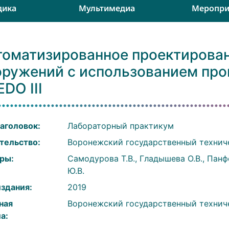
дика
Мультимедиа
Меропри
томатизированное проектирова
оружений с использованием пр
DO III
аголовок:
Лабораторный практикум
тельство:
Воронежский государственный технич
ры:
Самодурова Т.В., Гладышева О.В., Панф
Ю.В.
издания:
2019
ная
Воронежский государственный технич
а: