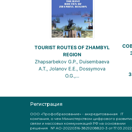
СО
ТOURIST ROUTES OF ZHAMBYL
REGION
Zhapsarbekov G.P., Duisembaeva
A.T., Jolanov E.E., Dossymova
З
O.G.,…
Регистрация
ООО «Профобразование» - аккредитованная IT
компания, о чем Министерством цифрового развити
связи и массовых коммуникаций РФ на основании
решения № АО-20220316-3829208820-3 от 17.03.2022