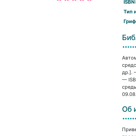
ISBN
Тип 
Гриф
Биб
Авто
средс
др.].
— ISB
среды
09.08
Об 
Приве