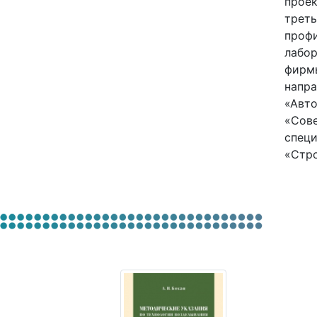
прое
треть
профи
лабор
фирмы
напра
«Авто
«Сове
специ
«Стро