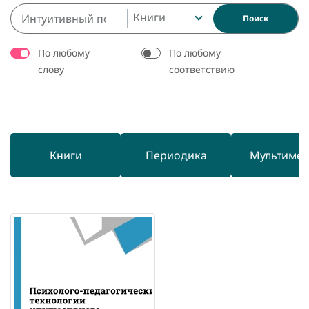
Книги
Поиск
По любому
По любому
слову
соответствию
Книги
Периодика
Мультиме