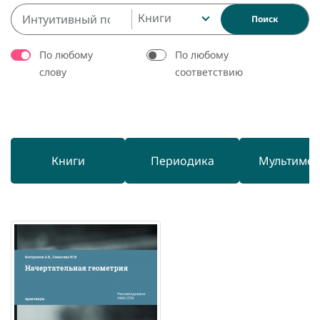
Книги
Поиск
По любому
По любому
слову
соответствию
Книги
Периодика
Мультиме