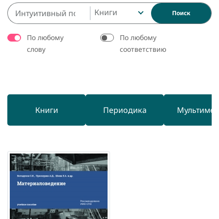
Книги
Поиск
По любому
По любому
слову
соответствию
Книги
Периодика
Мультиме