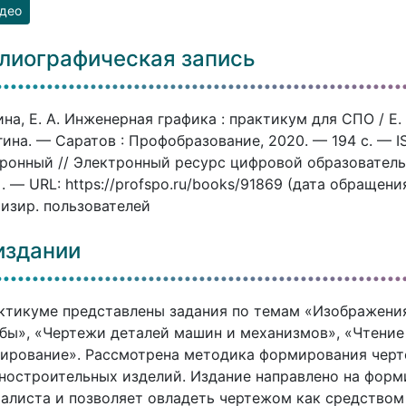
део
лиографическая запись
на, Е. А. Инженерная графика : практикум для СПО / Е. 
ина. — Саратов : Профобразование, 2020. — 194 c. — I
ронный // Электронный ресурс цифровой образовател
]. — URL: https://profspo.ru/books/91869 (дата обращени
изир. пользователей
издании
ктикуме представлены задания по темам «Изображения
бы», «Чертежи деталей машин и механизмов», «Чтени
ирование». Рассмотрена методика формирования черт
остроительных изделий. Издание направлено на форм
алиста и позволяет овладеть чертежом как средством