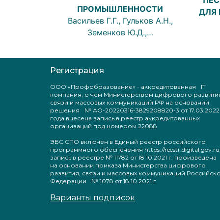
ПРОМЫШЛЕННОСТИ
ДЛЯ
Васильев Г.Г., Гульков А.Н.,
Земенков Ю.Д.,…
Регистрация
ООО «Профобразование» - аккредитованная IT
компания, о чем Министерством цифрового развити
связи и массовых коммуникаций РФ на основании
решения № АО-20220316-3829208820-3 от 17.03.2022
года внесена запись в реестр аккредитованных
организаций под номером 22088
ЭБС СПО включен в Единый реестр российского
программного обеспечения https://reestr.digital.gov.ru
запись в реестре № 11782 от 18.10.2021 г. произведен
на основании приказа Министерства цифрового
развития, связи и массовых коммуникаций Российск
Федерации № 1078 от 18.10.2021 г.
Варианты подписок