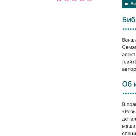
Ви
Биб
Ванши
Семаг
элект
[сайт
автор
Об 
В пра
«Резь
детал
машин
специ