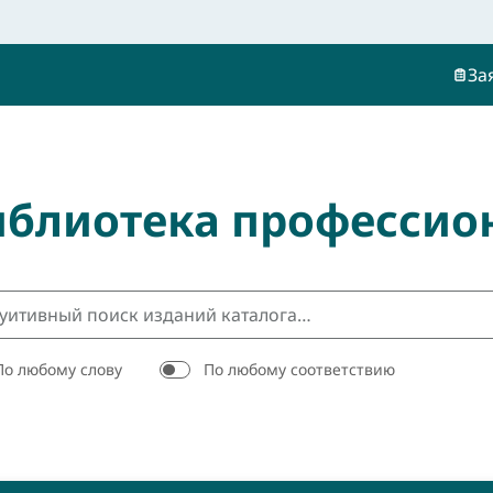
За
иблиотека профессио
По любому слову
По любому соответствию