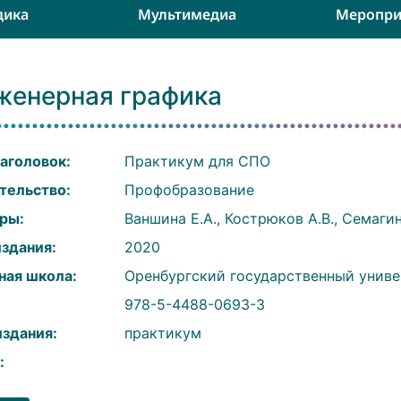
дика
Мультимедиа
Меропри
женерная графика
аголовок:
Практикум для СПО
тельство:
Профобразование
ры:
Ваншина Е.А., Кострюков А.В., Семагин
издания:
2020
ная школа:
Оренбургский государственный униве
:
978-5-4488-0693-3
издания:
практикум
: