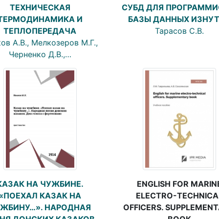
ТЕХНИЧЕСКАЯ
СУБД ДЛЯ ПРОГРАММИ
ТЕРМОДИНАМИКА И
БАЗЫ ДАННЫХ ИЗНУ
ТЕПЛОПЕРЕДАЧА
Тарасов С.В.
ов А.В., Мелкозеров М.Г.,
Черненко Д.В.,…
ENGLISH FOR MARIN
КАЗАК НА ЧУЖБИНЕ.
ELECTRO-TECHNICA
«ПОЕХАЛ КАЗАК НА
OFFICERS. SUPPLEMEN
ЖБИНУ…». НАРОДНАЯ
BOOK
НЯ ДОНСКИХ КАЗАКОВ.