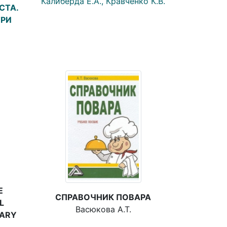
Калиберда Е.А., Кравченко К.В.
СТА.
ТРИ
E
СПРАВОЧНИК ПОВАРА
L
Васюкова А.Т.
TARY