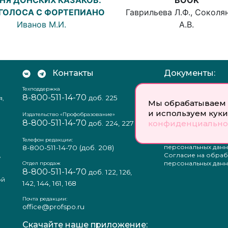
Гаврильева Л.Ф., Соколя
 ГОЛОСА С ФОРТЕПИАНО
А.В.
Иванов М.И.
Контакты
Документы:
Техподдержка
Отзыв согласия на
8-800-511-14-70
доб. 225
я,
персональных данн
Мы обрабатываем 
Пользовательское
и используем куки
соглашение
Издательство «Профобразование»
8-800-511-14-70
Политика
конфиденциально
доб. 224, 227
конфиденциальнос
Положение о защи
Телефон редакции:
персональных данн
8-800-511-14-70
(доб. 208)
,
Согласие на обраб
а
персональных данн
Отдел продаж
8-800-511-14-70
доб. 122, 126,
ой
142, 144, 161, 168
Почта редакции:
office@profspo.ru
Скачайте наше приложение: