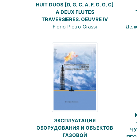
HUIT DUOS [D, G, C, A, F, G, G, C]
A DEUX FLUTES
TRAVERSIERES. ОEUVRE IV
Florio Pietro Grassi
Делк
ЭКСПЛУАТАЦИЯ
ОБОРУДОВАНИЯ И ОБЪЕКТОВ
ЧУ
ГАЗОВОЙ
ПЕС