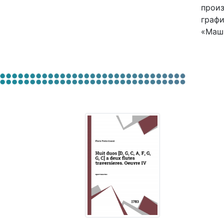
произ
графи
«Маш