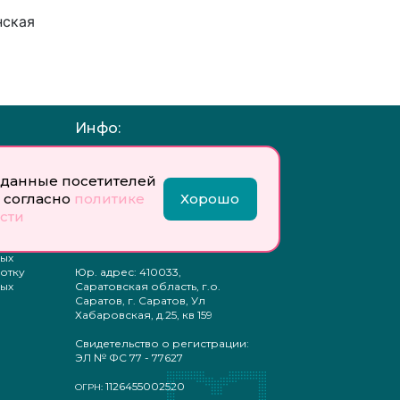
нская
Инфо:
 обработку
Учредитель: Общество с
ых
ограниченной
данные посетителей
ответственностью
 согласно
политике
Хорошо
«Профобразование»
сти
ти
Главный редактор: Богатырева
те
Е. А.
ых
отку
Юр. адрес: 410033,
ых
Саратовская область, г.о.
Саратов, г. Саратов, Ул
Хабаровская, д.25, кв 159
Свидетельство о регистрации:
ЭЛ № ФС 77 - 77627
1126455002520
ОГРН: