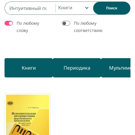
Книги
Поиск
По любому
По любому
слову
соответствию
Книги
Периодика
Мультиме