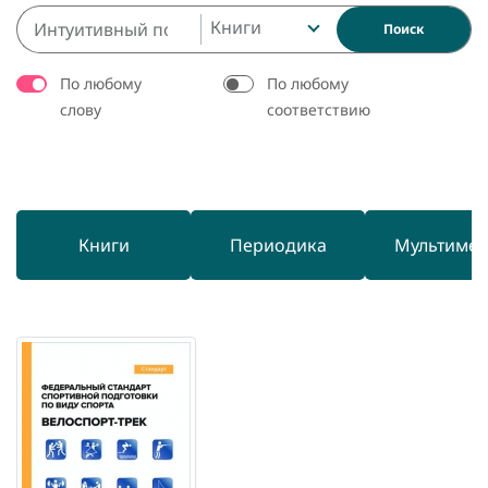
Книги
Поиск
По любому
По любому
слову
соответствию
Книги
Периодика
Мультиме