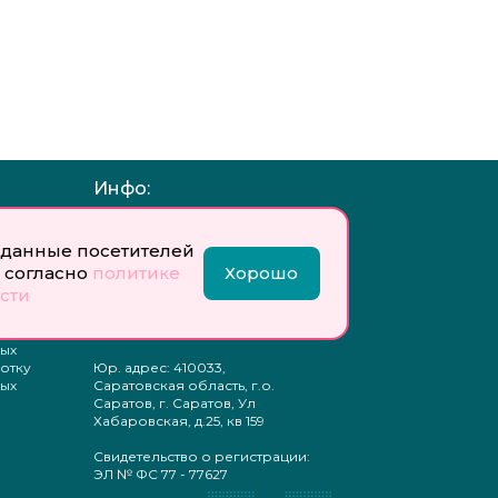
Инфо:
 обработку
Учредитель: Общество с
ых
ограниченной
данные посетителей
ответственностью
 согласно
политике
Хорошо
«Профобразование»
сти
ти
Главный редактор: Богатырева
те
Е. А.
ых
отку
Юр. адрес: 410033,
ых
Саратовская область, г.о.
Саратов, г. Саратов, Ул
Хабаровская, д.25, кв 159
Свидетельство о регистрации:
ЭЛ № ФС 77 - 77627