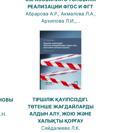
РЕАЛИЗАЦИИ ФГОС И ФГТ
Абрарова А.Р., Акмалова Л.А.,
Архипова Л.И.,…
ТІРШІЛІК ҚАУІПСІЗДІГІ.
СНОВЫ
ТӨТЕНШЕ ЖАҒДАЙЛАРДЫ
АЛДЫН АЛУ, ЖОЮ ЖӘНЕ
.Н.
ХАЛЫҚТЫ ҚОРҒАУ
Сейдалиева Л.К.