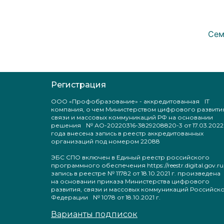
Сем
Регистрация
ООО «Профобразование» - аккредитованная IT
компания, о чем Министерством цифрового развити
связи и массовых коммуникаций РФ на основании
решения № АО-20220316-3829208820-3 от 17.03.2022
года внесена запись в реестр аккредитованных
организаций под номером 22088
ЭБС СПО включен в Единый реестр российского
программного обеспечения https://reestr.digital.gov.ru
запись в реестре № 11782 от 18.10.2021 г. произведен
на основании приказа Министерства цифрового
развития, связи и массовых коммуникаций Российск
Федерации № 1078 от 18.10.2021 г.
Варианты подписок