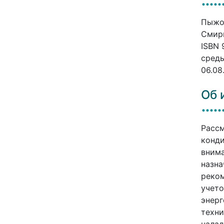
Пыжов
Смирн
ISBN 
среды
06.08
Об 
Рассм
конди
внима
назна
реко
учето
энерг
техни