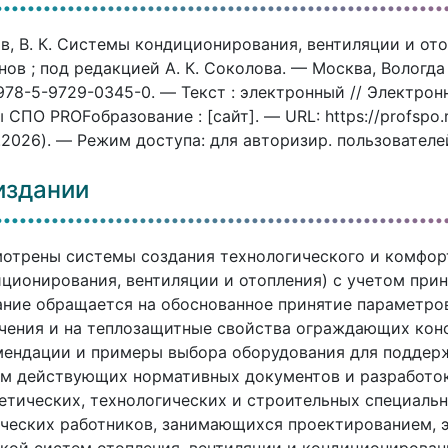
, В. К. Системы кондиционирования, вентиляции и отопл
ов ; под редакцией А. К. Соколова. — Москва, Вологда
978-5-9729-0345-0. — Текст : электронный // Электро
 СПО PROFобразование : [сайт]. — URL: https://profspo
.2026). — Режим доступа: для авторизир. пользователе
издании
отрены системы создания технологического и комфор
ционирования, вентиляции и отопления) с учетом при
ние обращается на обоснованное принятие параметро
чения и на теплозащитные свойства ограждающих кон
мендации и примеры выбора оборудования для поддер
м действующих нормативных документов и разработок
етических, технологических и строительных специальн
ческих работников, занимающихся проектированием, э