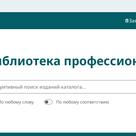
За
иблиотека профессио
По любому слову
По любому соответствию