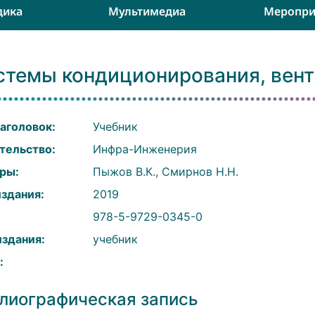
дика
Мультимедиа
Меропри
стемы кондиционирования, вент
аголовок:
Учебник
тельство:
Инфра-Инженерия
ры:
Пыжов В.К., Смирнов Н.Н.
издания:
2019
:
978-5-9729-0345-0
издания:
учебник
:
лиографическая запись