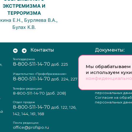
ЭКСТРЕМИЗМА И
ТЕРРОРИЗМА
кина Е.Н., Бурляева В.А.,
Булах К.В.
Контакты
Документы:
Техподдержка
Отзыв согласия на
8-800-511-14-70
доб. 225
я,
персональных данн
Мы обрабатываем 
Пользовательское
и используем куки
соглашение
Издательство «Профобразование»
конфиденциально
8-800-511-14-70
Политика
доб. 224, 227
конфиденциальнос
Положение о защи
Телефон редакции:
персональных данн
8-800-511-14-70
(доб. 208)
,
Согласие на обраб
а
персональных данн
Отдел продаж
8-800-511-14-70
доб. 122, 126,
ой
142, 144, 161, 168
Почта редакции:
office@profspo.ru