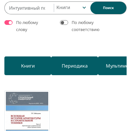
Книги
Поиск
По любому
По любому
слову
соответствию
Книги
Периодика
Мультиме