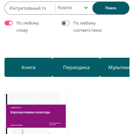
Книги
Поиск
По любому
По любому
слову
соответствию
Книги
Периодика
Мультиме