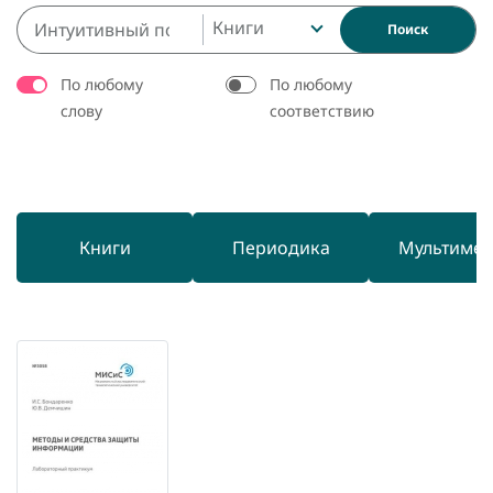
Книги
Поиск
По любому
По любому
слову
соответствию
Книги
Периодика
Мультиме