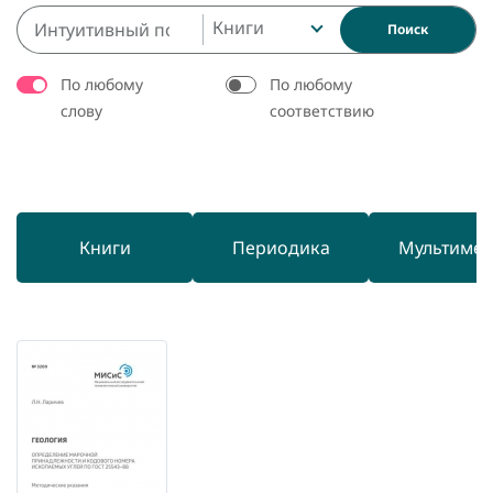
Книги
Поиск
По любому
По любому
слову
соответствию
Книги
Периодика
Мультиме