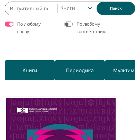
Книги
Поиск
По любому
По любому
слову
соответствию
Книги
Периодика
Мультиме