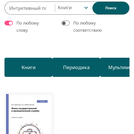
Книги
Поиск
По любому
По любому
слову
соответствию
Книги
Периодика
Мультиме