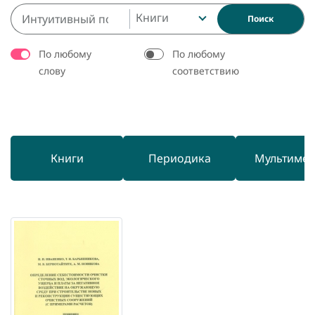
Книги
Поиск
По любому
По любому
слову
соответствию
Книги
Периодика
Мультиме