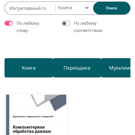
Книги
Поиск
По любому
По любому
слову
соответствию
Книги
Периодика
Мультиме