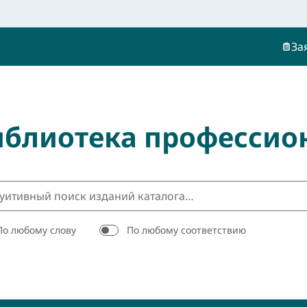
За
иблиотека профессио
По любому слову
По любому соответствию