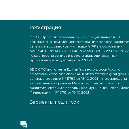
Регистрация
ООО «Профобразование» - аккредитованная IT
компания, о чем Министерством цифрового развити
связи и массовых коммуникаций РФ на основании
решения № АО-20220316-3829208820-3 от 17.03.2022
года внесена запись в реестр аккредитованных
организаций под номером 22088
ЭБС СПО включен в Единый реестр российского
программного обеспечения https://reestr.digital.gov.ru
запись в реестре № 11782 от 18.10.2021 г. произведен
на основании приказа Министерства цифрового
развития, связи и массовых коммуникаций Российск
Федерации № 1078 от 18.10.2021 г.
Варианты подписок