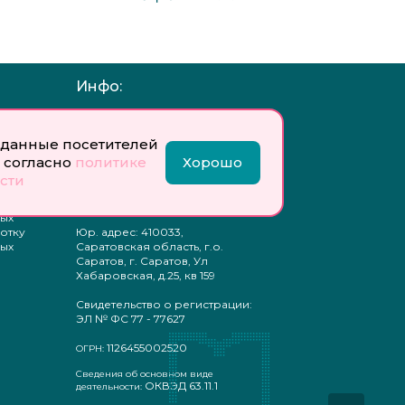
Инфо:
 обработку
Учредитель: Общество с
ых
ограниченной
данные посетителей
ответственностью
«Профобразование»
 согласно
политике
Хорошо
сти
ти
Главный редактор: Богатырева
те
Е. А.
ых
отку
Юр. адрес: 410033,
ых
Саратовская область, г.о.
Саратов, г. Саратов, Ул
Хабаровская, д.25, кв 159
Свидетельство о регистрации:
ЭЛ № ФС 77 - 77627
1126455002520
ОГРН:
Сведения об основном виде
ОКВЭД 63.11.1
деятельности: