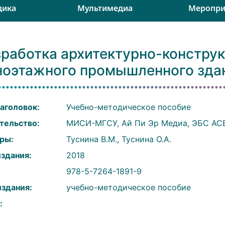
дика
Мультимедиа
Меропри
зработка архитектурно-конструк
ноэтажного промышленного зда
аголовок:
Учебно-методическое пособие
тельство:
МИСИ-МГСУ, Ай Пи Эр Медиа, ЭБС АС
ры:
Туснина В.М., Туснина О.А.
издания:
2018
:
978-5-7264-1891-9
издания:
учебно-методическое пособие
: