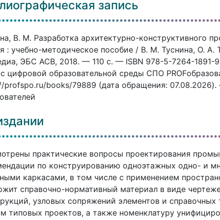
лиографическая запись
на, В. М. Разработка архитектурно-конструктивного 
я : учебно-методическое пособие / В. М. Туснина, О. А
диа, ЭБС АСВ, 2018. — 110 c. — ISBN 978-5-7264-1891-9
с цифровой образовательной среды СПО PROFобразован
://profspo.ru/books/79889 (дата обращения: 07.08.2026)
ователей
издании
мотрены практические вопросы проектирования промы
ендации по конструированию одноэтажных одно- и м
ными каркасами, в том числе с применением простран
ржит справочно-нормативный материал в виде чертеж
рукций, узловых сопряжений элементов и справочных
м типовых проектов, а также номенклатуру унифици