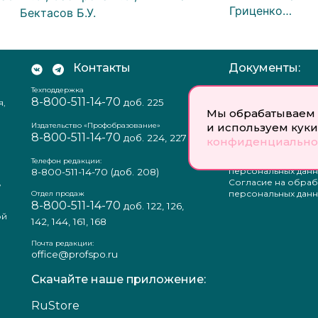
Гриценко…
Бектасов Б.У.
Контакты
Документы:
Техподдержка
Отзыв согласия на
8-800-511-14-70
доб. 225
я,
персональных данн
Мы обрабатываем 
Пользовательское
соглашение
и используем куки
Издательство «Профобразование»
8-800-511-14-70
Политика
доб. 224, 227
конфиденциально
конфиденциальнос
Положение о защи
Телефон редакции:
персональных данн
8-800-511-14-70
(доб. 208)
,
Согласие на обраб
а
персональных данн
Отдел продаж
8-800-511-14-70
доб. 122, 126,
ой
142, 144, 161, 168
Почта редакции:
office@profspo.ru
Скачайте наше приложение:
RuStore