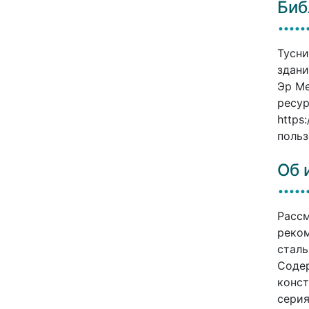
Биб
Тусни
здани
Эр Ме
ресур
https
польз
Об 
Расс
реком
сталь
Соде
конст
серия