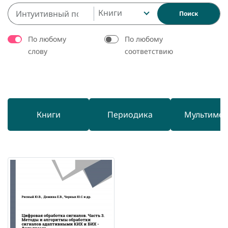
Книги
Поиск
По любому
По любому
слову
соответствию
Книги
Периодика
Мультиме