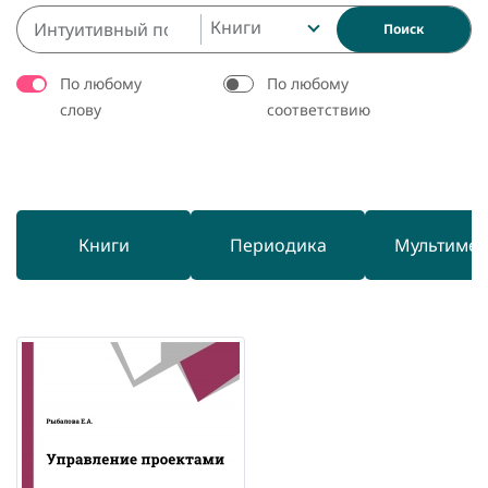
Книги
Поиск
По любому
По любому
слову
соответствию
Книги
Периодика
Мультиме