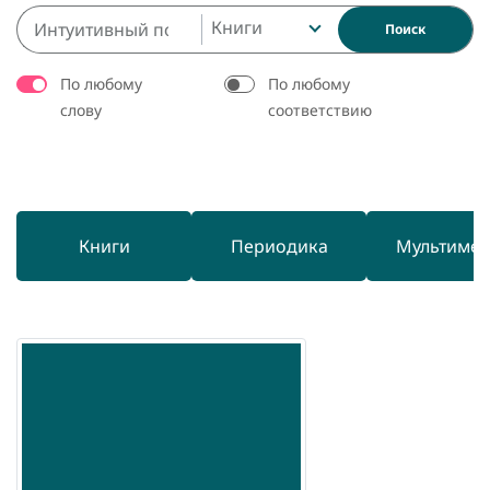
Книги
Поиск
По любому
По любому
слову
соответствию
Книги
Периодика
Мультиме