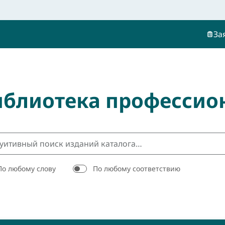
За
иблиотека профессио
По любому слову
По любому соответствию