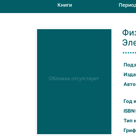
Книги
Перио
Физ
Эле
Подз
Изда
Авто
Год 
ISBN
Тип 
Гриф