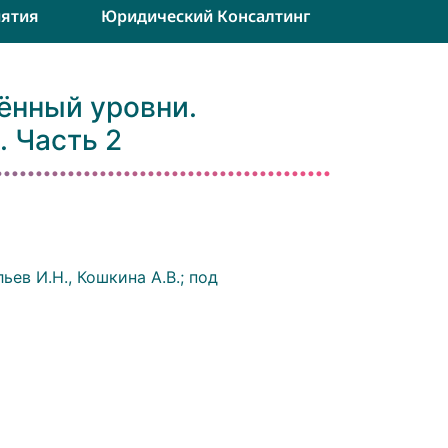
ятия
Юридический Консалтинг
лённый уровни.
. Часть 2
ьев И.Н., Кошкина А.В.; под