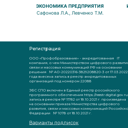
ЭКОНОМИКА ПРЕДПРИЯТИЯ
Сафонова Л.А., Левченко Т.М.
Регистрация
ООО «Профобразование» - аккредитованная IT
компания, о чем Министерством цифрового развити
связи и массовых коммуникаций РФ на основании
решения № АО-20220316-3829208820-3 от 17.03.2022
года внесена запись в реестр аккредитованных
организаций под номером 22088
ЭБС СПО включен в Единый реестр российского
программного обеспечения https://reestr.digital.gov.ru
запись в реестре № 11782 от 18.10.2021 г. произведен
на основании приказа Министерства цифрового
развития, связи и массовых коммуникаций Российск
Федерации № 1078 от 18.10.2021 г.
Варианты подписок