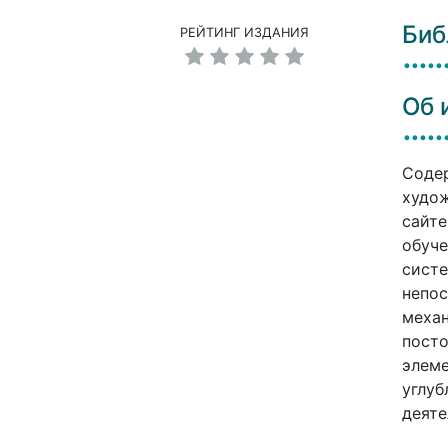
Биб
РЕЙТИНГ ИЗДАНИЯ
Об 
Содер
худож
сайте
обуче
систе
непос
механ
посто
элеме
углуб
деяте