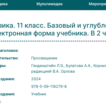
дика
Мультимедиа
Меропри
ика. 11 класс. Базовый и углуб
ктронная форма учебника. В 2 ч
аголовок:
тельство:
Просвещение
ры:
Генденштейн Л.Э., Булатова А.А., Корнил
редакцией В.А. Орлова
издания:
2024
:
978-5-09-118279-8
издания:
Учебник
: