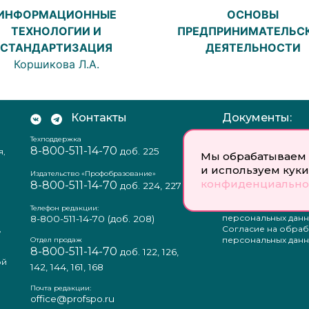
ИНФОРМАЦИОННЫЕ
ОСНОВЫ
ТЕХНОЛОГИИ И
ПРЕДПРИНИМАТЕЛЬС
СТАНДАРТИЗАЦИЯ
ДЕЯТЕЛЬНОСТИ
Коршикова Л.А.
Контакты
Документы:
Техподдержка
Отзыв согласия на
8-800-511-14-70
доб. 225
я,
персональных данн
Мы обрабатываем 
Пользовательское
и используем куки
соглашение
Издательство «Профобразование»
конфиденциально
8-800-511-14-70
Политика
доб. 224, 227
конфиденциальнос
Положение о защи
Телефон редакции:
персональных данн
8-800-511-14-70
(доб. 208)
,
Согласие на обраб
а
персональных данн
Отдел продаж
8-800-511-14-70
доб. 122, 126,
ой
142, 144, 161, 168
Почта редакции:
office@profspo.ru