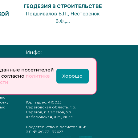
ГЕОДЕЗИЯ В СТРОИТЕЛЬСТВЕ
Подшивалов В.П., Нестеренок
КОЙ
В.Ф.,…
Инфо:
 обработку
Учредитель: Общество с
ых
ограниченной
данные посетителей
ответственностью
 согласно
политике
Хорошо
«Профобразование»
сти
ти
Главный редактор: Богатырева
те
Е. А.
ых
отку
Юр. адрес: 410033,
ых
Саратовская область, г.о.
Саратов, г. Саратов, Ул
Хабаровская, д.25, кв 159
Свидетельство о регистрации:
ЭЛ № ФС 77 - 77627