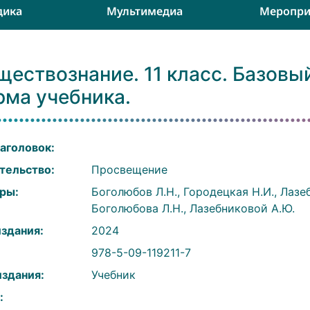
дика
Мультимедиа
Меропри
ествознание. 11 класс. Базовы
рма учебника.
аголовок:
тельство:
Просвещение
ры:
Боголюбов Л.Н., Городецкая Н.И., Лазеб
Боголюбова Л.Н., Лазебниковой А.Ю.
издания:
2024
:
978-5-09-119211-7
издания:
Учебник
: