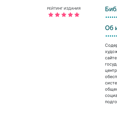
Биб
РЕЙТИНГ ИЗДАНИЯ
Об 
Содер
худож
сайте
госуд
центр
обесп
систе
общес
социа
подго