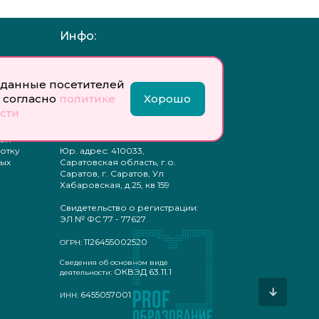
Инфо:
 обработку
Учредитель: Общество с
ых
ограниченной
ответственностью
данные посетителей
«Профобразование»
 согласно
политике
Хорошо
сти
ти
Главный редактор: Богатырева
те
Е. А.
ых
отку
Юр. адрес: 410033,
ых
Саратовская область, г.о.
Саратов, г. Саратов, Ул
Хабаровская, д.25, кв 159
Свидетельство о регистрации:
ЭЛ № ФС 77 - 77627
1126455002520
ОГРН:
Сведения об основном виде
ОКВЭД 63.11.1
деятельности:
↓
6455057001
ИНН: