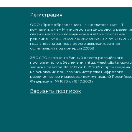
Регистрация
ООО «Профобразование» - аккредитованная IT
компания, о чем Министерством цифрового развити
связи и массовых коммуникаций РФ на основании
решения № АО-20220316-3829208820-3 от 17.03.2022
года внесена запись в реестр аккредитованных
организаций под номером 22088
ЭБС СПО включен в Единый реестр российского
программного обеспечения https://reestr.digital.gov.ru
запись в реестре № 11782 от 18.10.2021 г. произведен
на основании приказа Министерства цифрового
развития, связи и массовых коммуникаций Российск
Федерации № 1078 от 18.10.2021 г.
Варианты подписок