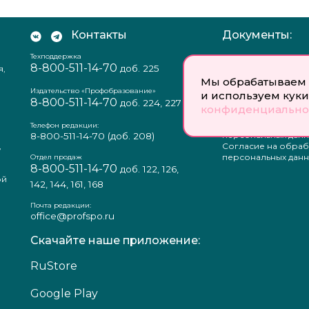
Контакты
Документы:
Техподдержка
Отзыв согласия на
8-800-511-14-70
доб. 225
я,
персональных данн
Пользовательское
Мы обрабатываем 
соглашение
Издательство «Профобразование»
и используем куки
8-800-511-14-70
Политика
доб. 224, 227
конфиденциально
конфиденциальнос
Положение о защи
Телефон редакции:
персональных данн
8-800-511-14-70
(доб. 208)
,
Согласие на обраб
а
персональных данн
Отдел продаж
8-800-511-14-70
доб. 122, 126,
ой
142, 144, 161, 168
Почта редакции:
office@profspo.ru
Скачайте наше приложение:
RuStore
Google Play