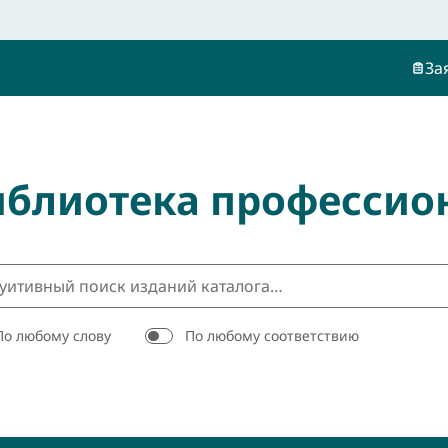
За
иблиотека профессио
По любому слову
По любому соответствию