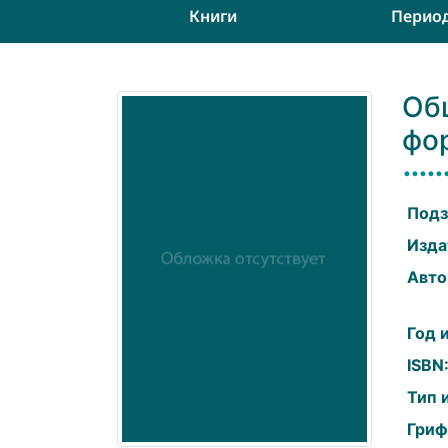
Книги
Перио
Общ
фо
Подз
Изда
Авто
Год 
ISBN
Тип 
Гриф