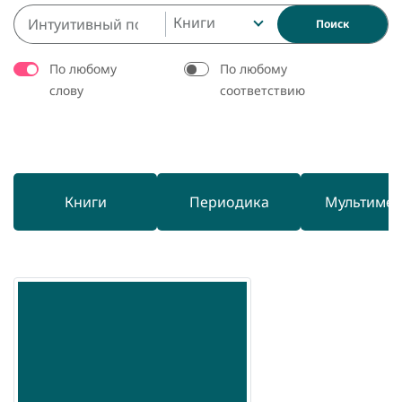
Книги
Поиск
По любому
По любому
слову
соответствию
Книги
Периодика
Мультиме