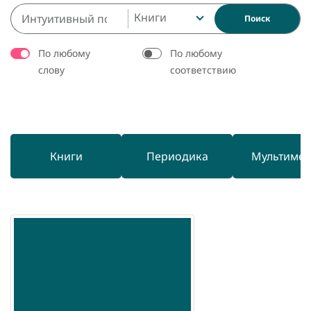
Книги
Поиск
По любому
По любому
слову
соответствию
Книги
Периодика
Мультиме