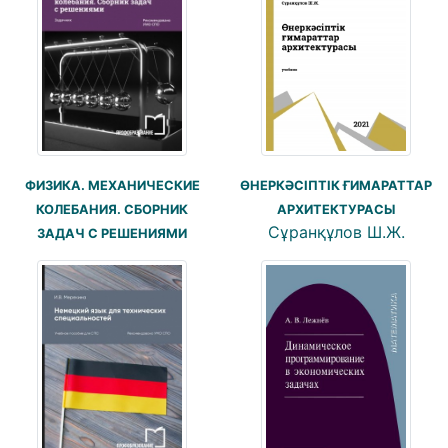
ФИЗИКА. МЕХАНИЧЕСКИЕ
ӨНЕРКӘСІПТІК ҒИМАРАТТАР
КОЛЕБАНИЯ. СБОРНИК
АРХИТЕКТУРАСЫ
Сұранқұлов Ш.Ж.
ЗАДАЧ С РЕШЕНИЯМИ