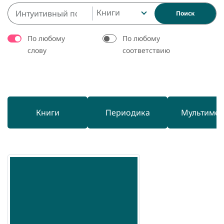
Книги
Поиск
По любому
По любому
слову
соответствию
Книги
Периодика
Мультиме