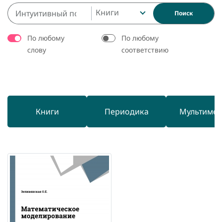
Книги
Поиск
По любому
По любому
слову
соответствию
Книги
Периодика
Мультиме