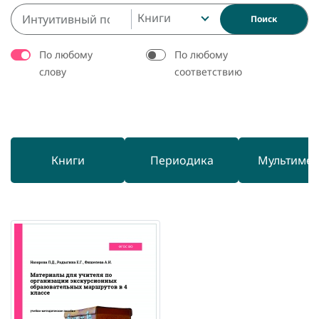
Книги
Поиск
По любому
По любому
слову
соответствию
Книги
Периодика
Мультиме