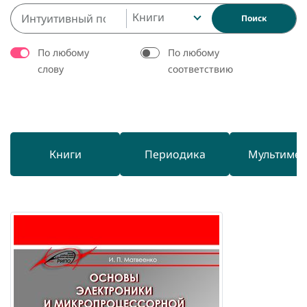
Книги
Поиск
По любому
По любому
слову
соответствию
Книги
Периодика
Мультиме