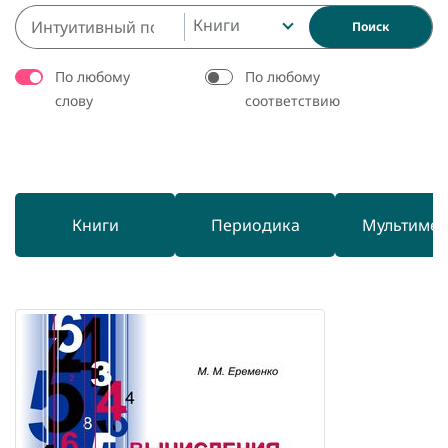
Книги
Поиск
По любому
По любому
слову
соответствию
Книги
Периодика
Мультиме