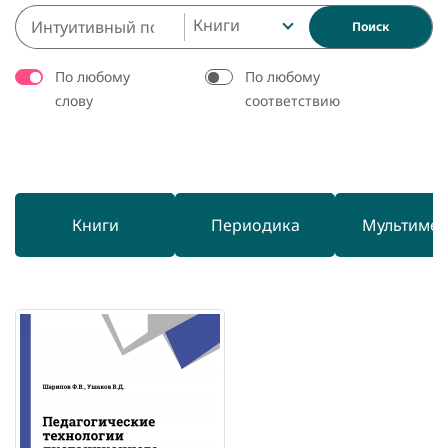
Книги
Поиск
По любому
По любому
слову
соответствию
Книги
Периодика
Мультиме