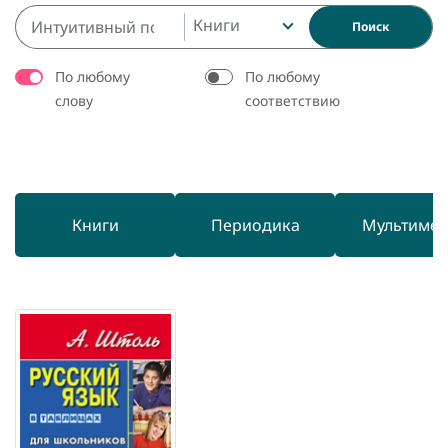
Книги
Поиск
По любому
По любому
слову
соответствию
Книги
Периодика
Мультиме