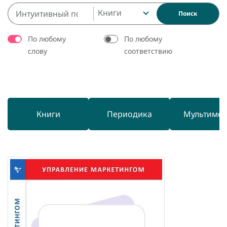
Книги
Поиск
По любому
По любому
слову
соответствию
Книги
Периодика
Мультиме