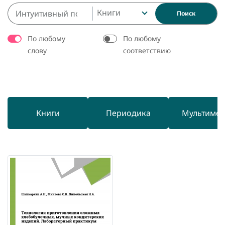
Книги
Поиск
По любому
По любому
слову
соответствию
Книги
Периодика
Мультиме