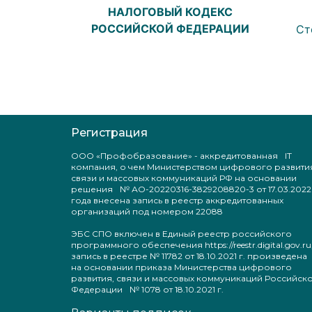
НАЛОГОВЫЙ КОДЕКС
РОССИЙСКОЙ ФЕДЕРАЦИИ
Ст
Регистрация
ООО «Профобразование» - аккредитованная IT
компания, о чем Министерством цифрового развити
связи и массовых коммуникаций РФ на основании
решения № АО-20220316-3829208820-3 от 17.03.2022
года внесена запись в реестр аккредитованных
организаций под номером 22088
ЭБС СПО включен в Единый реестр российского
программного обеспечения https://reestr.digital.gov.ru
запись в реестре № 11782 от 18.10.2021 г. произведен
на основании приказа Министерства цифрового
развития, связи и массовых коммуникаций Российск
Федерации № 1078 от 18.10.2021 г.