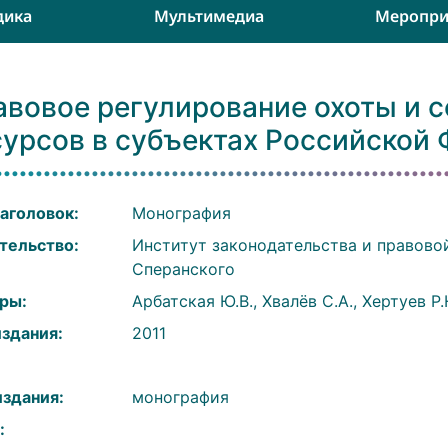
дика
Мультимедиа
Меропри
авовое регулирование охоты и с
сурсов в субъектах Российской
аголовок:
Монография
тельство:
Институт законодательства и правово
Сперанского
ры:
Арбатская Ю.В., Хвалёв С.А., Хертуев Р.
издания:
2011
:
издания:
монография
: