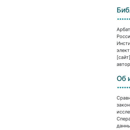
Биб
Арбат
Росси
Инсти
элект
[сайт
автор
Об 
Сравн
закон
иссле
Спера
данны