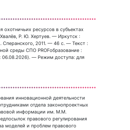
ия охотничьих ресурсов в субъектах
Хвалёв, Р. Ю. Хертуев. — Иркутск :
Сперанского, 2011. — 46 c. — Текст :
ьной среды СПО PROFобразование :
я: 06.08.2026). — Режим доступа: для
ования инновационной деятельности
отрудниками отдела законопроектных
авовой информации им. М.М.
редпосылок правового регулирования
за моделей и проблем правового