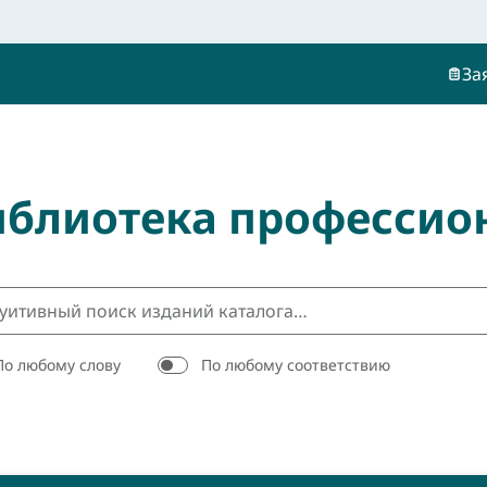
За
иблиотека профессио
По любому слову
По любому соответствию