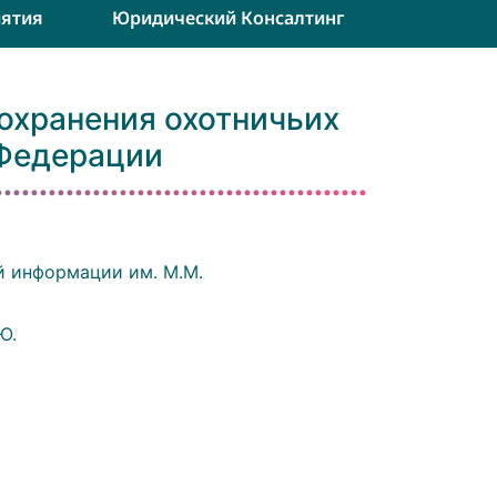
ятия
Юридический Консалтинг
охранения охотничьих
 Федерации
й информации им. М.М.
Ю.