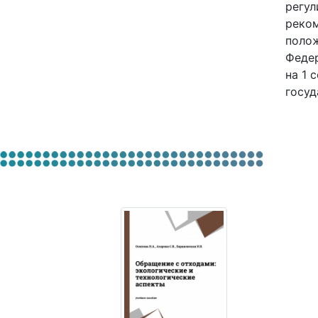
регул
реком
полож
Федер
на 1 
госуд