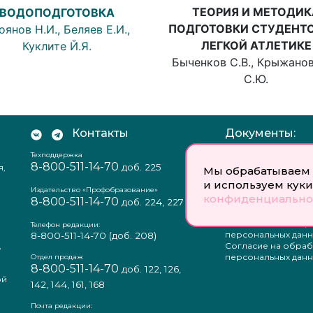
ТЕОРИЯ И МЕТОДИК
ВОДОПОДГОТОВКА
ПОДГОТОВКИ СТУДЕНТ
оянов Н.И., Беляев Е.И.,
ЛЕГКОЙ АТЛЕТИКЕ
Куклите Й.Я.
Быченков С.В., Крыжано
С.Ю.
Контакты
Документы:
Техподдержка
Отзыв согласия на
8-800-511-14-70
доб. 225
я,
персональных данн
Мы обрабатываем 
Пользовательское
и используем куки
соглашение
Издательство «Профобразование»
конфиденциально
8-800-511-14-70
Политика
доб. 224, 227
конфиденциальнос
Положение о защи
Телефон редакции:
персональных данн
8-800-511-14-70
(доб. 208)
,
Согласие на обраб
а
персональных данн
Отдел продаж
8-800-511-14-70
доб. 122, 126,
ой
142, 144, 161, 168
Почта редакции: