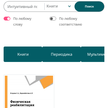
Книги
Поиск
По любому
По любому
слову
соответствию
Книги
Периодика
Мультиме