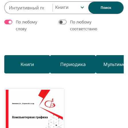
Книги
Поиск
По любому
По любому
слову
соответствию
Книги
Периодика
Мультиме