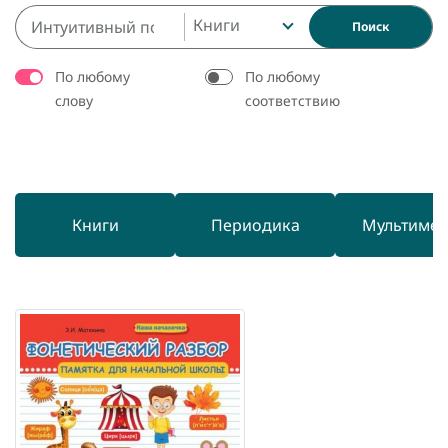
Книги
Поиск
По любому
По любому
слову
соответствию
Книги
Периодика
Мультиме