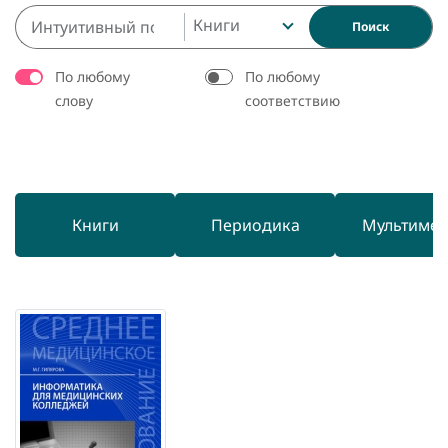
Книги
Поиск
По любому
По любому
слову
соответствию
Книги
Периодика
Мультиме