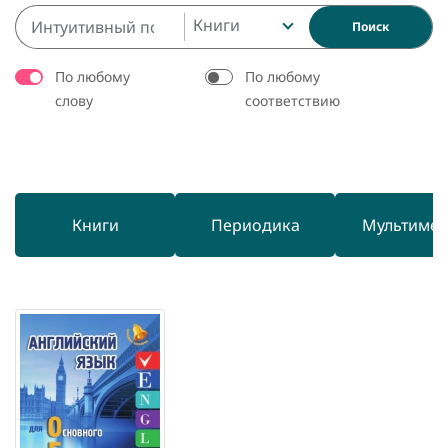
Книги
Поиск
По любому
По любому
слову
соответствию
Книги
Периодика
Мультиме