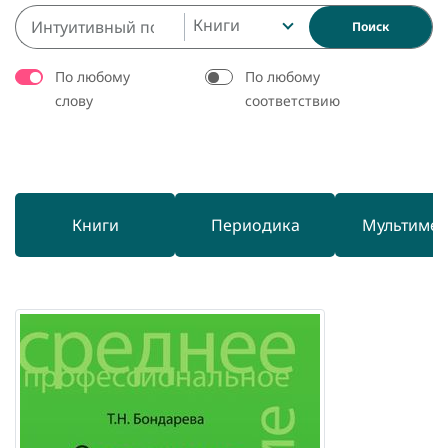
Книги
Поиск
По любому
По любому
слову
соответствию
Книги
Периодика
Мультиме