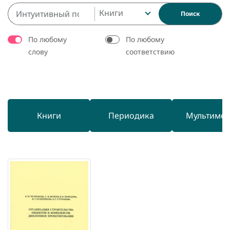
Книги
Поиск
По любому
По любому
слову
соответствию
Книги
Периодика
Мультиме