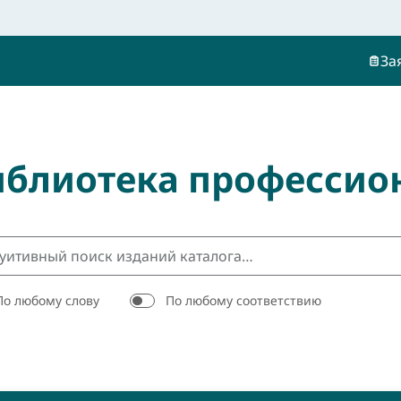
За
иблиотека профессио
По любому слову
По любому соответствию