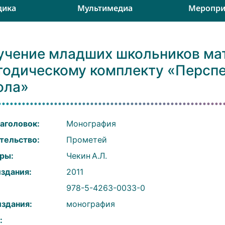
дика
Мультимедиа
Меропри
учение младших школьников мат
тодическому комплекту «Перспе
ола»
аголовок:
Монография
тельство:
Прометей
ры:
Чекин А.Л.
издания:
2011
:
978-5-4263-0033-0
издания:
монография
: