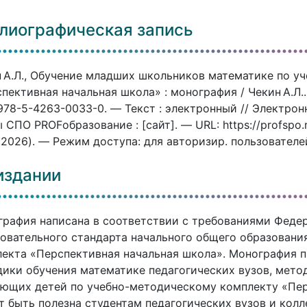
лиографическая запись
 А.Л., Обучение младших школьников математике по у
пективная начальная школа» : монография / Чекин А.Л..
978-5-4263-0033-0. — Текст : электронный // Электро
 СПО PROFобразование : [сайт]. — URL: https://profspo
.2026). — Режим доступа: для авторизир. пользователе
издании
рафия написана в соответствии с требованиями Федер
овательного стандарта начального общего образовани
екта «Перспективная начальная школа». Монография п
ики обучения математике педагогических вузов, метод
ющих детей по учебно-методическому комплекту «Пер
 быть полезна студентам педагогических вузов и колл