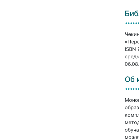
Биб
Чекин
«Перс
ISBN 
среды
06.08
Об 
Моног
образ
компл
метод
обуча
может