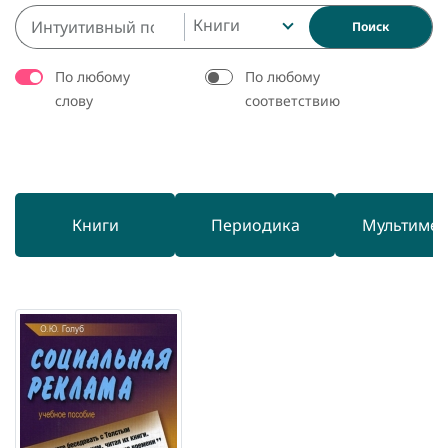
Книги
Поиск
По любому
По любому
слову
соответствию
Книги
Периодика
Мультиме