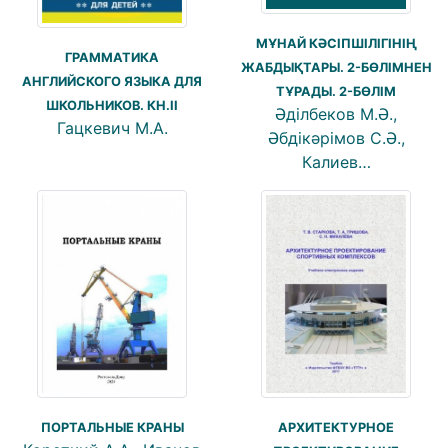
МҰНАЙ КӘСІПШІЛІГІНІҢ
ГРАММАТИКА
ЖАБДЫҚТАРЫ. 2-БӨЛІМНЕН
АНГЛИЙСКОГО ЯЗЫКА ДЛЯ
ТҰРАДЫ. 2-БӨЛІМ
ШКОЛЬНИКОВ. КН.II
Әділбеков М.Ә.,
Гацкевич М.А.
Әбдікәрімов С.Ә.,
Калиев…
АРХИТЕКТУРНОЕ
ПОРТАЛЬНЫЕ КРАНЫ