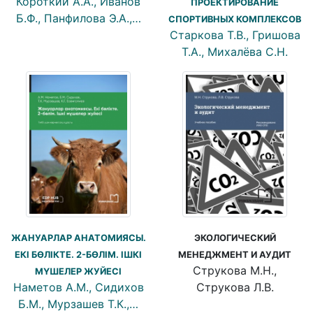
Короткий А.А., Иванов
ПРОЕКТИРОВАНИЕ
Б.Ф., Панфилова Э.А.,…
СПОРТИВНЫХ КОМПЛЕКСОВ
Старкова Т.В., Гришова
Т.А., Михалёва С.Н.
ЭКОЛОГИЧЕСКИЙ
ЖАНУАРЛАР АНАТОМИЯСЫ.
МЕНЕДЖМЕНТ И АУДИТ
ЕКІ БӨЛІКТЕ. 2-БӨЛІМ. IШКI
Струкова М.Н.,
МҮШЕЛЕР ЖУЙЕСI
Струкова Л.В.
Наметов А.М., Сидихов
Б.М., Мурзашев Т.К.,…